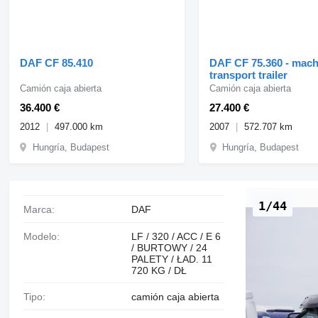
DAF CF 85.410
DAF CF 75.360 - mach
transport trailer
Camión caja abierta
Camión caja abierta
36.400 €
27.400 €
2012
497.000 km
2007
572.707 km
Hungría, Budapest
Hungría, Budapest
1/44
Marca:
DAF
Modelo:
LF / 320 / ACC / E 6
/ BURTOWY / 24
PALETY / ŁAD. 11
720 KG / DŁ
Tipo:
camión caja abierta