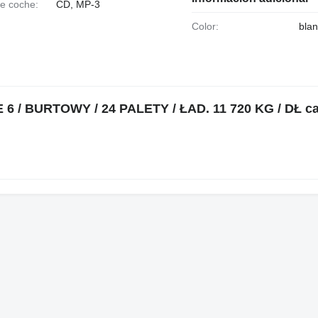
de coche:
CD, MP-3
Color:
bla
 E 6 / BURTOWY / 24 PALETY / ŁAD. 11 720 KG / DŁ c