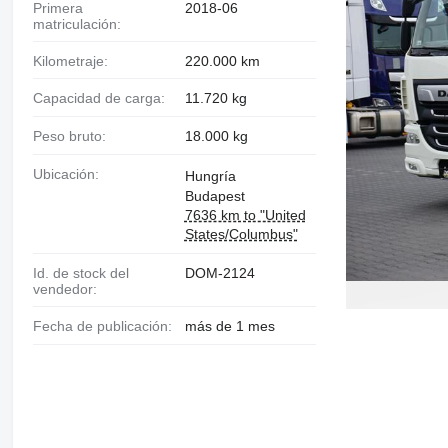
Primera
2018-06
matriculación:
Kilometraje:
220.000 km
Capacidad de carga:
11.720 kg
Peso bruto:
18.000 kg
Ubicación:
Hungría
Budapest
7636 km to "United
States/Columbus"
Id. de stock del
DOM-2124
vendedor:
Fecha de publicación:
más de 1 mes