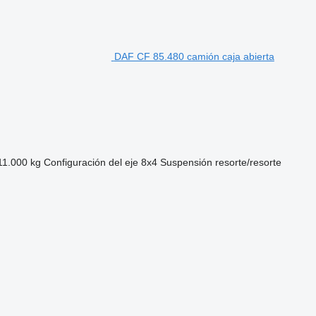
DAF CF 85.480 camión caja abierta
11.000 kg
Configuración del eje
8x4
Suspensión
resorte/resorte