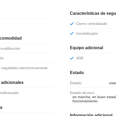
Características de seg
Cierre centralizado
Inmobilizador
 comodidad
Equipo adicional
e multifunción
afo
ASR
s regulables electrónicamente
Estado
 adicionales
Estado:
usa
condicionado
Estado técnico:
en marcha, en buen estad
funcionamiento
ia
Información adicional