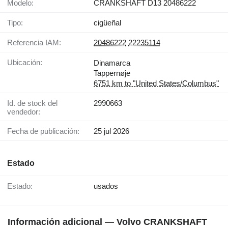
Modelo:
CRANKSHAFT D13 20486222
Tipo:
cigüeñal
Referencia IAM:
20486222
22235114
Ubicación:
Dinamarca
Tappernøje
6751 km to "United States/Columbus"
Id. de stock del
2990663
vendedor:
Fecha de publicación:
25 jul 2026
Estado
Estado:
usados
Información adicional — Volvo CRANKSHAFT