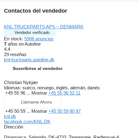
Contactos del vendedor
KNL TRUCKPARTS APS – DENMARK
Vendedor verificado
En stock:
5906 anuncios
7
años en Autoline
4.4
29 reseñas
knl-truckparts.autoline.dk
Suscribirse al vendedor
Christian Nykjær
Idiomas:
sueco, noruego, inglés, alemán, danés
+45 55 96 ...
Mostrar
+45 55 96 52 11
Llámame Ahora
+45 50 59 ...
Mostrar
+45 50 59 80 87
knl.dk
facebook.com/KNL.DK
Dirección
Dinamarca, Selandia, DK-4733, Tappernøje, Rødlersvej 4