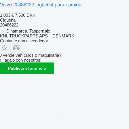
Volvo 20486222 cigüeñal para camión
1.003 €
7.500 DKK
Cigüeñal
20486222
Dinamarca, Tappernøje
KNL TRUCKPARTS APS – DENMARK
Contacte con el vendedor
¿Vende vehículos o maquinaria?
¡Hagalo con nosotros!
Publicar el anuncio