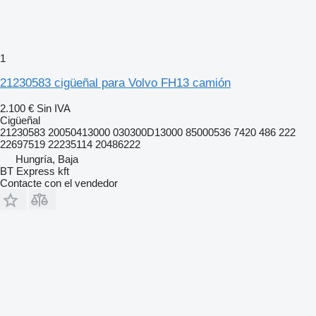
1
21230583 cigüeñal para Volvo FH13 camión
2.100 €
Sin IVA
Cigüeñal
21230583 20050413000 030300D13000 85000536 7420 486 222
22697519 22235114 20486222
Hungría, Baja
BT Express kft
Contacte con el vendedor