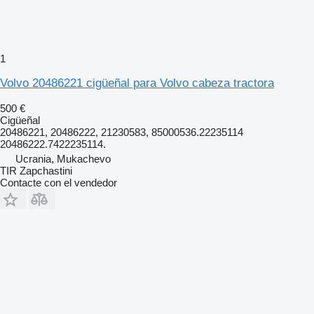
1
Volvo 20486221 cigüeñal para Volvo cabeza tractora
500 €
Cigüeñal
20486221, 20486222, 21230583, 85000536.22235114
20486222.7422235114.
Ucrania, Mukachevo
TIR Zapchastini
Contacte con el vendedor