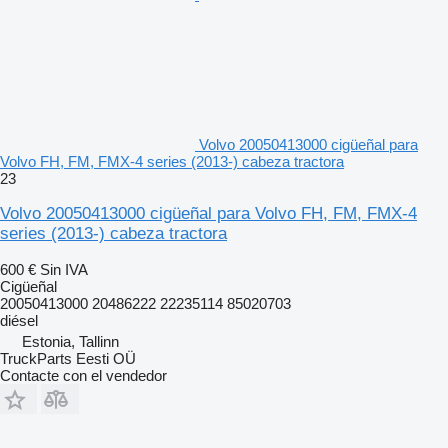
Volvo 20050413000 cigüeñal para
Volvo FH, FM, FMX-4 series (2013-) cabeza tractora
23
Volvo 20050413000 cigüeñal para Volvo FH, FM, FMX-4
series (2013-) cabeza tractora
600 €
Sin IVA
Cigüeñal
20050413000 20486222 22235114 85020703
diésel
Estonia, Tallinn
TruckParts Eesti OÜ
Contacte con el vendedor